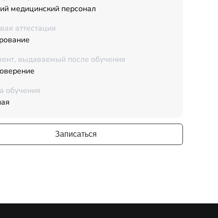
ий медицинский персонал
вая аттестация
рование
ент, выдаваемый после обучения
товерение
а обучения
ная
Записаться