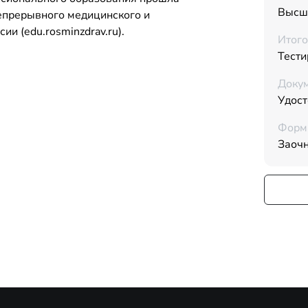
Высш
Непрерывного медицинского и
и (edu.rosminzdrav.ru).
Итого
Тести
Докум
Удос
Форм
Заоч