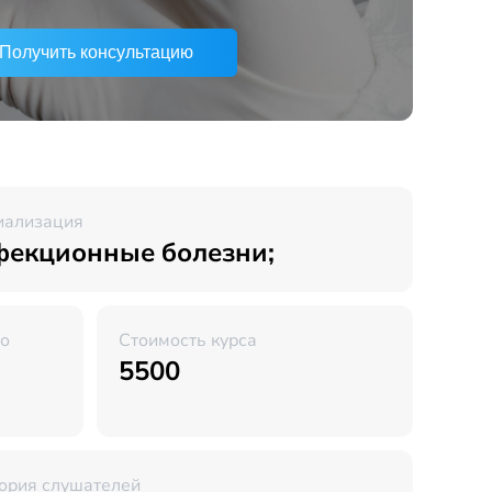
Получить консультацию
иализация
екционные болезни;
во
Стоимость курса
5500
ория слушателей