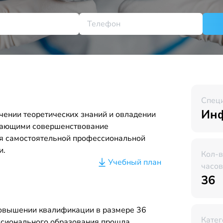
Спец
Инф
чении теоретических знаний и овладении
вающими совершенствование
я самостоятельной профессиональной
и.
Кол-
Учебный план
часов
36
повышении квалификации в размере 36
Катег
ссионального образования прошла