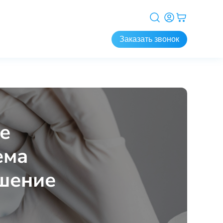
Заказать звонок
е
ема
шение