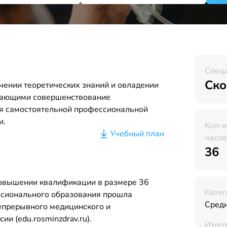
Спец
Ско
чении теоретических знаний и овладении
вающими совершенствование
я самостоятельной профессиональной
и.
Кол-
Учебный план
часов
36
повышении квалификации в размере 36
Катег
ссионального образования прошла
Сред
Непрерывного медицинского и
и (edu.rosminzdrav.ru).
Итого