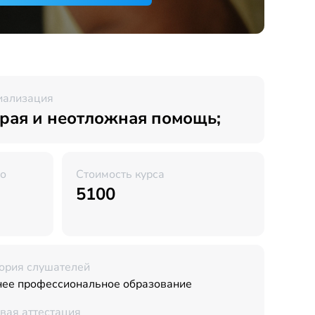
иализация
рая и неотложная помощь;
во
Стоимость курса
5100
ория слушателей
нее профессиональное образование
вая аттестация