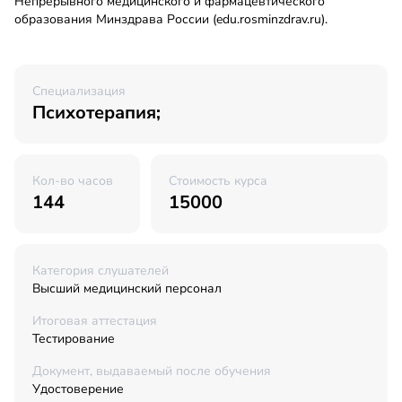
Непрерывного медицинского и фармацевтического
образования Минздрава России (edu.rosminzdrav.ru).
Специализация
Психотерапия;
Кол-во часов
Стоимость курса
144
15000
Категория слушателей
Высший медицинский персонал
Итоговая аттестация
Тестирование
Документ, выдаваемый после обучения
Удостоверение