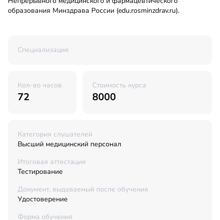
Непрерывного медицинского и фармацевтического
образования Минздрава России (edu.rosminzdrav.ru).
Специализация
Кол-во часов
Стоимость курса
72
8000
Категория слушателей
Высший медицинский персонал
Итоговая аттестация
Тестирование
Документ, выдаваемый после обучения
Удостоверение
Форма обучения