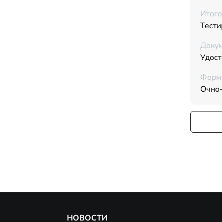
Итого
Тести
Докум
Удос
Форм
Очно
НОВОСТИ