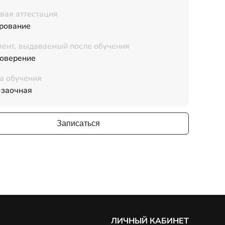
вая аттестация
рование
ент, выдаваемый после обучения
товерение
а обучения
-заочная
Записаться
ЛИЧНЫЙ КАБИНЕТ