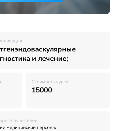
иализация
тгенэндоваскулярные
гностика и лечение;
во
Стоимость курса
15000
ория слушателей
ий медицинский персонал