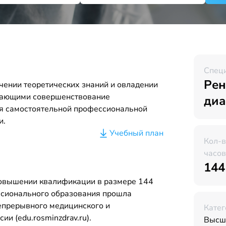
Спец
Рен
чении теоретических знаний и овладении
вающими совершенствование
диа
я самостоятельной профессиональной
и.
Учебный план
Кол-
часов
144
повышении квалификации в размере 144
ссионального образования прошла
Непрерывного медицинского и
Катег
и (edu.rosminzdrav.ru).
Высш