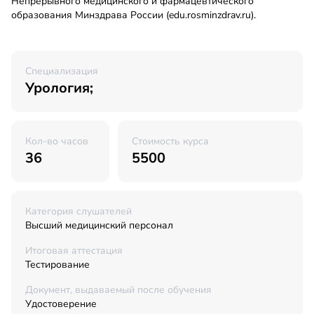
Непрерывного медицинского и фармацевтического
образования Минздрава России (edu.rosminzdrav.ru).
Специализация
Урология;
Кол-во часов
Стоимость курса
36
5500
Категория слушателей
Высший медицинский персонал
Итоговая аттестация
Тестирование
Документ, выдаваемый после обучения
Удостоверение