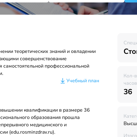
Спец
Сто
чении теоретических знаний и овладении
вающими совершенствование
я самостоятельной профессиональной
и.
Кол-
Учебный план
часов
36
повышении квалификации в размере 36
Катег
ссионального образования прошла
Высш
Непрерывного медицинского и
и (edu.rosminzdrav.ru).
Итого