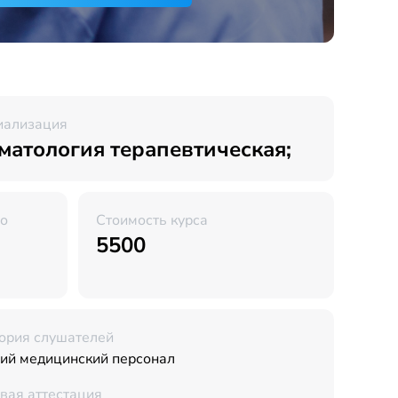
иализация
матология терапевтическая;
во
Стоимость курса
5500
ория слушателей
ий медицинский персонал
вая аттестация