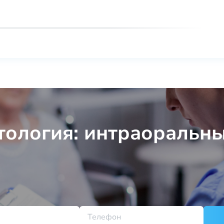
ология: интраоральны