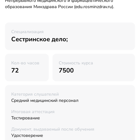
Непрерывного медицинского и фармацевтического
образования Минздрава России (edu.rosminzdrav.ru).
Специализация
Сестринское дело;
Кол-во часов
Стоимость курса
72
7500
Категория слушателей
Средний медицинский персонал
Итоговая аттестация
Тестирование
Документ, выдаваемый после обучения
Удостоверение