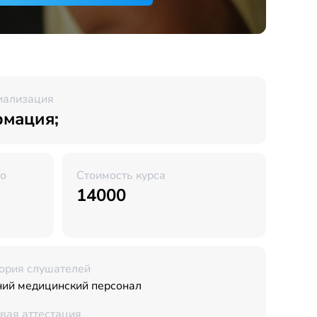
иализация
мация;
во
Стоимость курса
14000
ория слушателей
ий медицинский персонал
вая аттестация