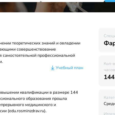
Спец
Фар
чении теоретических знаний и овладении
вающими совершенствование
я самостоятельной профессиональной
и.
Кол-
Учебный план
часов
144
повышении квалификации в размере 144
Катег
ссионального образования прошла
Средн
Непрерывного медицинского и
и (edu.rosminzdrav.ru).
Итого