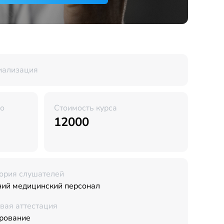
иализация
во
Стоимость курса
12000
ория слушателей
ий медицинский персонал
вая аттестация
рование