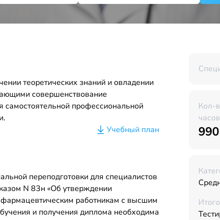
Спец
чении теоретических знаний и овладении
вающими совершенствование
я самостоятельной профессиональной
Кол-
и.
часов
990
Учебный план
Катег
альной переподготовки для специалистов
Средн
казом N 83н «Об утверждении
 фармацевтическим работникам с высшим
Итого
бучения и получения диплома необходима
Тести