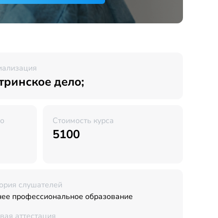
иализация
тринское дело;
во
Стоимость курса
5100
ория слушателей
нее профессиональное образование
вая аттестация