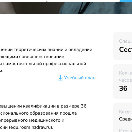
Спец
Сес
чении теоретических знаний и овладении
вающими совершенствование
я самостоятельной профессиональной
и.
Кол-
Учебный план
часов
36
повышении квалификации в размере 36
Катег
ссионального образования прошла
Сред
Непрерывного медицинского и
и (edu.rosminzdrav.ru).
Итого