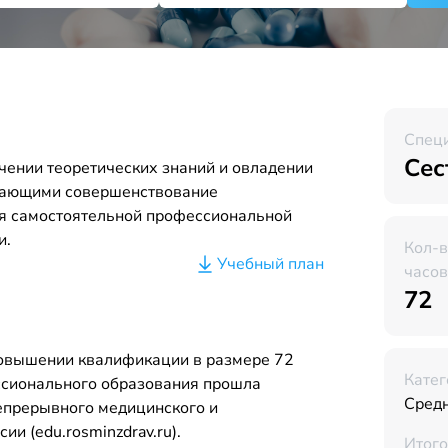
Спец
Сес
чении теоретических знаний и овладении
вающими совершенствование
я самостоятельной профессиональной
и.
Кол-
Учебный план
часов
72
повышении квалификации в размере 72
Катег
ссионального образования прошла
Средн
Непрерывного медицинского и
и (edu.rosminzdrav.ru).
Итого