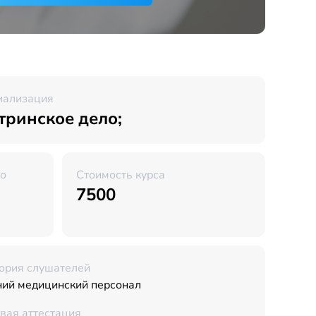
иализация
тринское дело;
во
Стоимость курса
7500
ория слушателей
ий медицинский персонал
вая аттестация