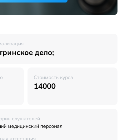
иализация
тринское дело;
во
Стоимость курса
14000
ория слушателей
ий медицинский персонал
вая аттестация