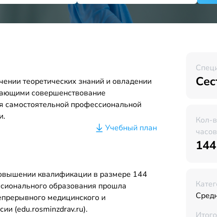
Спец
Сес
чении теоретических знаний и овладении
вающими совершенствование
я самостоятельной профессиональной
и.
Кол-
Учебный план
часов
144
повышении квалификации в размере 144
Катег
ссионального образования прошла
Средн
Непрерывного медицинского и
и (edu.rosminzdrav.ru).
Итого