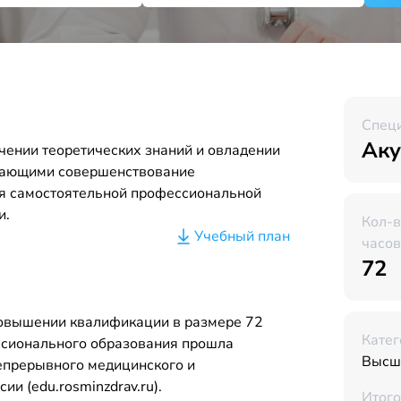
Спец
Аку
чении теоретических знаний и овладении
вающими совершенствование
я самостоятельной профессиональной
и.
Кол-
Учебный план
часов
72
повышении квалификации в размере 72
Катег
ссионального образования прошла
Высш
Непрерывного медицинского и
и (edu.rosminzdrav.ru).
Итого