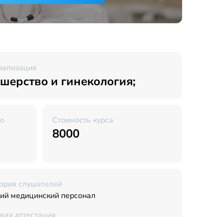
иализация
шерство и гинекология;
во
Стоимость курса
8000
ория слушателей
ий медицинский персонал
вая аттестация