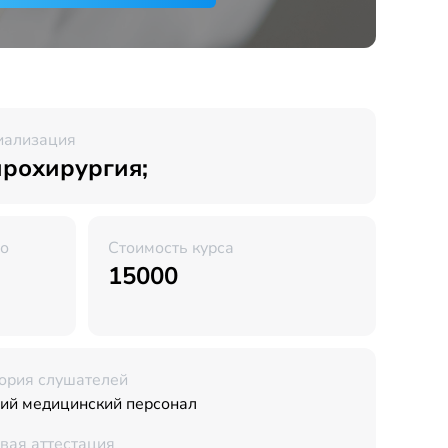
иализация
рохирургия;
во
Стоимость курса
15000
ория слушателей
ий медицинский персонал
вая аттестация