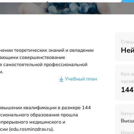
Спец
Ней
чении теоретических знаний и овладении
вающими совершенствование
я самостоятельной профессиональной
и.
Кол-
Учебный план
часов
144
повышении квалификации в размере 144
Катег
ссионального образования прошла
Высш
Непрерывного медицинского и
и (edu.rosminzdrav.ru).
Итого