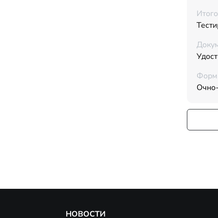
Итого
Тести
Докум
Удос
Форм
Очно
НОВОСТИ