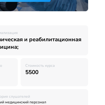
иализация
ическая и реабилитационная
ицина;
во
Стоимость курса
5500
ория слушателей
ий медицинский персонал