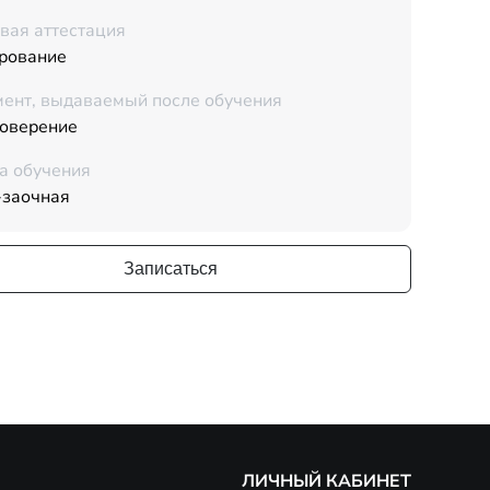
вая аттестация
рование
ент, выдаваемый после обучения
товерение
а обучения
-заочная
Записаться
ЛИЧНЫЙ КАБИНЕТ