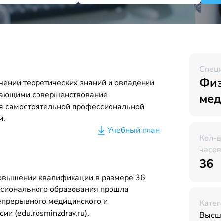
Спец
Физ
чении теоретических знаний и овладении
вающими совершенствование
мед
я самостоятельной профессиональной
и.
Учебный план
Кол-
часов
36
повышении квалификации в размере 36
ссионального образования прошла
Непрерывного медицинского и
Катег
и (edu.rosminzdrav.ru).
Высш