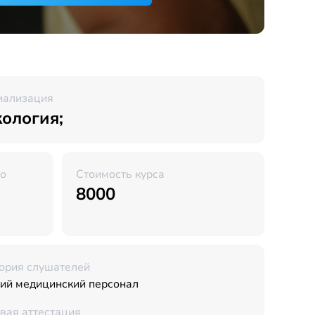
иализация
ология;
во
Стоимость курса
8000
ория слушателей
ий медицинский персонал
вая аттестация