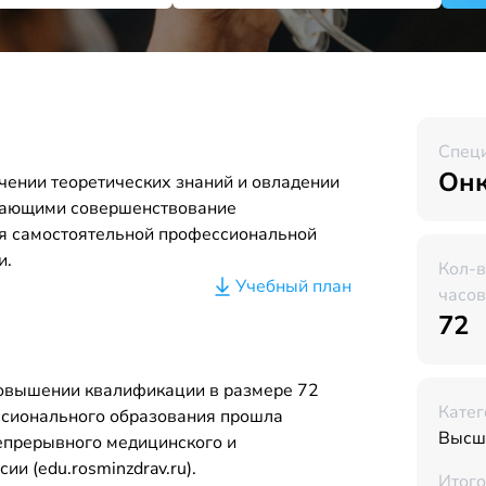
Спец
Онк
чении теоретических знаний и овладении
вающими совершенствование
я самостоятельной профессиональной
и.
Кол-
Учебный план
часов
72
повышении квалификации в размере 72
Катег
ссионального образования прошла
Высш
Непрерывного медицинского и
и (edu.rosminzdrav.ru).
Итого