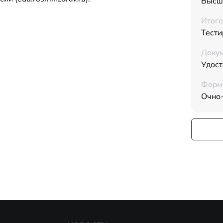
Высш
Итого
Тести
Докум
Удос
Форм
Очно