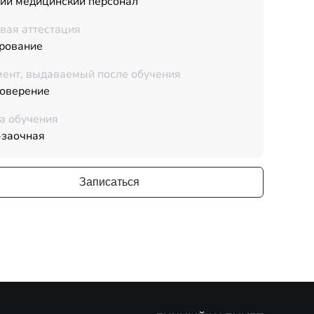
ий медицинский персонал
вая аттестация
рование
ент, выдаваемый после обучения
товерение
а обучения
-заочная
Записаться