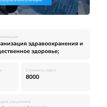
иализация
анизация здравоохранения и
ественное здоровье;
во
Стоимость курса
8000
ория слушателей