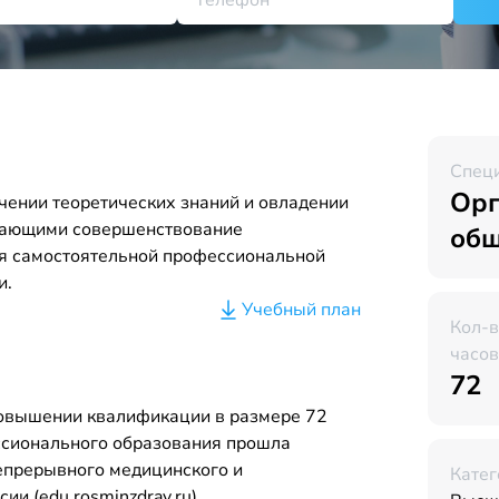
Спец
Орг
чении теоретических знаний и овладении
вающими совершенствование
общ
я самостоятельной профессиональной
и.
Учебный план
Кол-
часов
72
повышении квалификации в размере 72
ссионального образования прошла
Непрерывного медицинского и
Катег
и (edu.rosminzdrav.ru).