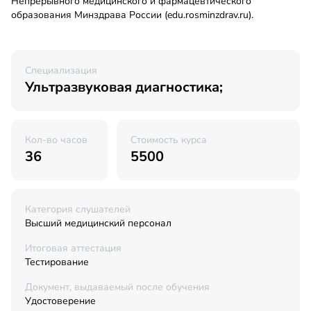
Непрерывного медицинского и фармацевтического
образования Минздрава России (edu.rosminzdrav.ru).
Специализация
Ультразвуковая диагностика;
Кол-во часов
Стоимость курса
36
5500
Категория слушателей
Высший медицинский персонал
Итоговая аттестация
Тестирование
Документ, выдаваемый после обучения
Удостоверение