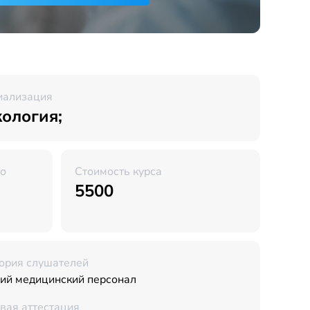
иализация
ология;
во
Стоимость курса
5500
ория слушателей
ий медицинский персонал
вая аттестация