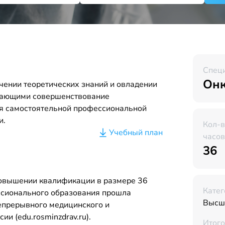
Спец
Онк
чении теоретических знаний и овладении
вающими совершенствование
я самостоятельной профессиональной
и.
Кол-
Учебный план
часов
36
повышении квалификации в размере 36
Катег
ссионального образования прошла
Высш
Непрерывного медицинского и
и (edu.rosminzdrav.ru).
Итого